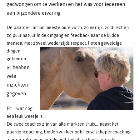
gedwongen om te werken) en het was voor iedereen
een bijzondere ervaring.
De paarden, in hun meeste pure vorm, zo eerlijk, zo direct en
zo puur natuur in de omgang en feedback naar de kudde
mensen, met zoveel wederzijds
respect, lieten geweldige
dingen
gebeuren
hebben
en
vele
inzichten
gegeven.
En…. wat nog
een leuk weetje is….
De twee coaches zijn van alle markten thuis…. naast het
paardencoaching, bieden wij hier ook heuse schapencoaching
aan, en zelfs, wanneer de geit tijd of zin heeft, is er de