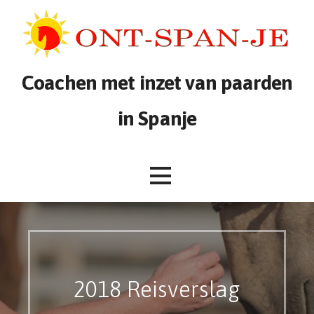
Ga
naar
de
inhoud
Coachen met inzet van paarden
in Spanje
2018 Reisverslag