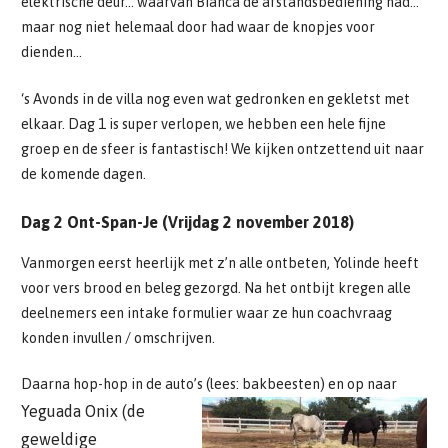
elektrische deur… waarvan Bianca de afstandsbediening had…
maar nog niet helemaal door had waar de knopjes voor
dienden…
‘s Avonds in de villa nog even wat gedronken en gekletst met
elkaar. Dag 1 is super verlopen, we hebben een hele fijne
groep en de sfeer is fantastisch! We kijken ontzettend uit naar
de komende dagen.
Dag 2 Ont-Span-Je (Vrijdag 2 november 2018)
Vanmorgen eerst heerlijk met z’n alle ontbeten, Yolinde heeft
voor vers brood en beleg gezorgd. Na het ontbijt kregen alle
deelnemers een intake formulier waar ze hun coachvraag
konden invullen / omschrijven.
Daarna hop-hop in de auto’s (lees: bakbeesten) en op naar
Yeguada Onix (de
geweldige